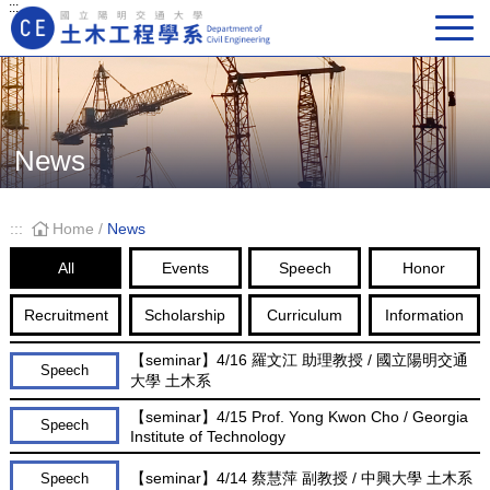
:::
Main Navigation
News
:::
Home
/
News
All
Events
Speech
Honor
Recruitment
Scholarship
Curriculum
Information
【seminar】4/16 羅文江 助理教授 / 國立陽明交通
Speech
大學 土木系
【seminar】4/15 Prof. Yong Kwon Cho / Georgia
Speech
Institute of Technology
【seminar】4/14 蔡慧萍 副教授 / 中興大學 土木系
Speech