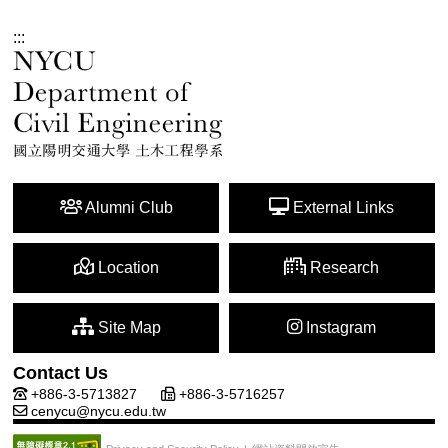
:::
Alumni Club
External Links
Location
Research
Site Map
Instagram
Contact Us
+886-3-5713827
+886-3-5716257
cenycu@nycu.edu.tw