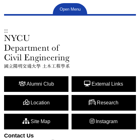
Open Menu
:::
Alumni Club
External Links
Location
Research
Site Map
Instagram
Contact Us