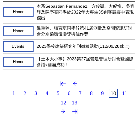
本系Sebastian Fernandez、方俊凱、方紀惟、吳宜
靜及陳亭霓同學於2022年大專生3S創客競賽中表現
Honor
傑出
溫重翰、張育琪同學於第41屆測量及空間資訊研討
Honor
會分別榮獲優勝獎與佳作獎
2023學校建築研究年刊徵稿活動(112/09/28截止)
Events
【土木大小事】2023第27屆營建管理研討會暨國際
Honor
會議x圓滿成功！
第一頁
上一頁
1
2
3
4
5
6
7
8
9
10
11
12
13
最後一頁
下一頁