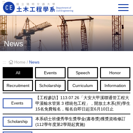
:::
Main Navigation
News
:::
Home
/
News
All
Events
Speech
Honor
Recruitment
Scholarship
Curriculum
Information
【工程參訪】113.07.26「大安大甲溪聯通管工程大
甲溪輸水管第 3 標統包工程」，開放土木系(所)學生
Events
15名免費報名，報名自即日起至6月10日止
本系碩士班優秀學生獎學金(書卷獎)獲獎資格修訂
Scholarship
(112學年度第2學期起實施)