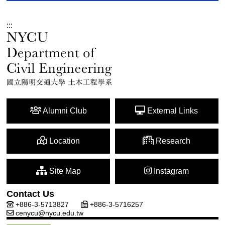
:::
Alumni Club
External Links
Location
Research
Site Map
Instagram
Contact Us
+886-3-5713827
+886-3-5716257
cenycu@nycu.edu.tw