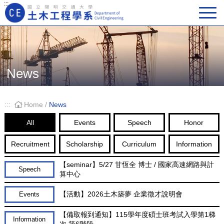
:::
Main Navigation
News
:::
Home
/
News
All
Events
Speech
Honor
Recruitment
Scholarship
Curriculum
Information
【seminar】5/27 甘恆全 博士 / 國家高速網路與計
Speech
算中心
【活動】2026土木築夢 企業徵才說明會
Events
【備取報到通知】115學年度碩士班考試入學第1梯
Information
次 第6階段