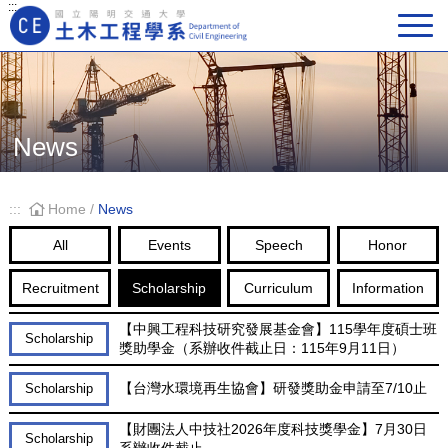
:::
Main Navigation
News
:::
Home
/
News
All
Events
Speech
Honor
Recruitment
Scholarship
Curriculum
Information
【中興工程科技研究發展基金會】115學年度碩士班
Scholarship
獎助學金（系辦收件截止日：115年9月11日）
【台灣水環境再生協會】研發獎助金申請至7/10止
Scholarship
【財團法人中技社2026年度科技獎學金】7月30日
Scholarship
系辦收件截止