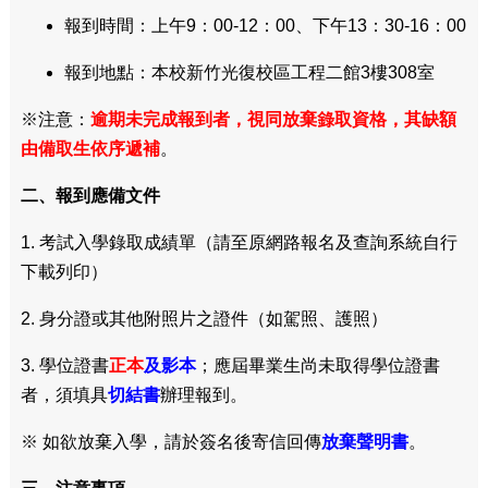
報到時間：上午9：00-12：00、下午13：30-16：00
報到地點：本校新竹光復校區工程二館3樓308室
※注意：
逾期未完成報到者，視同放棄錄取資格，其缺額
由備取生依序遞補
。
二、報到應備文件
1. 考試入學錄取成績單（請至原網路報名及查詢系統自行
下載列印）
2. 身分證或其他附照片之證件（如駕照、護照）
3. 學位證書
正本
及影本
；應屆畢業生尚未取得學位證書
者，須填具
切結書
辦理報到。
※ 如欲放棄入學，請於簽名後寄信回傳
放棄聲明書
。