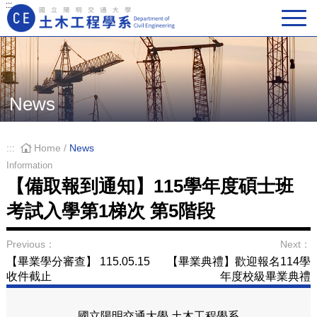
:::
Main Navigation
News
:::
Home
/
News
Information
【備取報到通知】115學年度碩士班
考試入學第1梯次 第5階段
Previous：
Next：
【畢業學分審查】 115.05.15
【畢業典禮】歡迎報名114學
收件截止
年度校級畢業典禮
國立陽明交通大學 土木工程學系