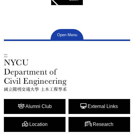
Open Menu
:::
Alumni Club
External Links
Location
Research