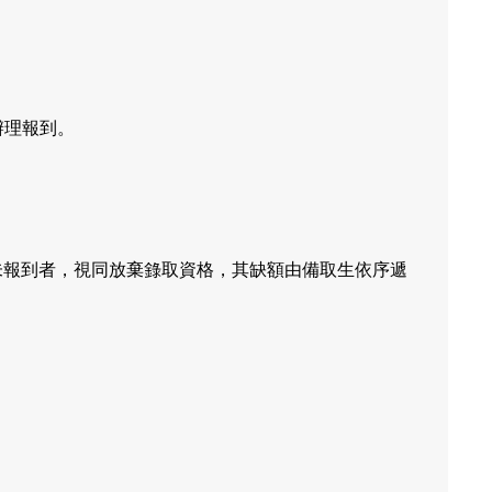
辦理報到。
未報到者，視同放棄錄取資格，其缺額由備取生依序遞