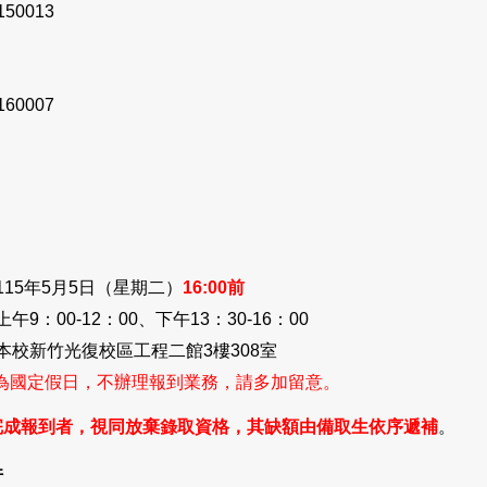
150013
160007
】
15年5月5日（星期二）
16:00
前
9：00-12：00、下午13：30-16：00
本校新竹光復校區工程二館3樓308室
/1 為國定假日，不辦理報到業務，請多加留意。
完成報到者，視同放棄錄取資格，其缺額由備取生依序遞補
。
件