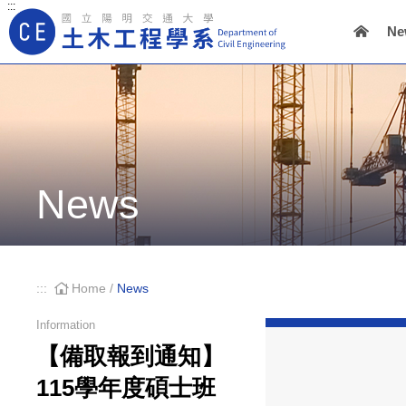
:::
Ne
Main Navigation
News
:::
Home
/
News
Information
【備取報到通知】
115學年度碩士班