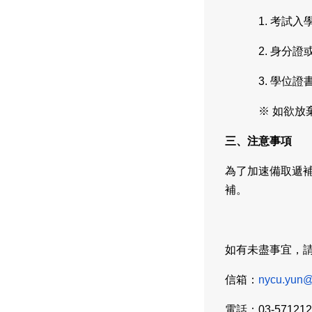
1.
考試入
2.
身分證
3.
學位證
※ 如欲放
三、注意事項
為了加速備取遞
補。
如有未盡事宜，
信箱：
nycu.yun@
電話：03-571212