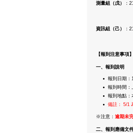
測量組（戊）
：2
資訊組（己）
：2
【報到注意事項
一、報到說明
報到日期：1
報到時間：上午
報到地點：
備註： 5
※注意：
逾期未
二、報到應備文