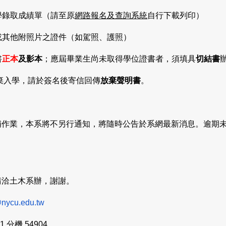
學錄取成績單（請至原
網路報名及查詢系統
自行下載列印）
或其他附照片之證件（如駕照、護照）
書
正本
及影本
；應屆畢業生尚未取得學位證書者，須填具
切結書
棄入學，請於簽名後寄信回傳
放棄聲明書
。
補作業，本系將不另行通知，將隨時公告於系網最新消息。逾期
請洽土木系辦，謝謝。
nycu.edu.tw
1 分機 54904