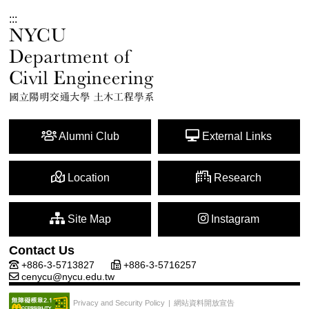
:::
Alumni Club
External Links
Location
Research
Site Map
Instagram
Contact Us
+886-3-5713827
+886-3-5716257
cenycu@nycu.edu.tw
網站資料開放宣告
Privacy and Security Policy
|