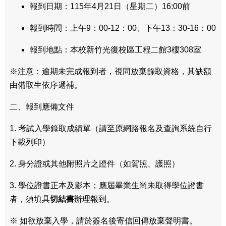
報到日期：115年4月21日（星期二）16:00前
報到時間：上午9：00-12：00、下午13：30-16：00
報到地點：本校新竹光復校區工程二館3樓308室
※注意：逾期未完成報到者，視同放棄錄取資格，其缺額
由備取生依序遞補。
二、報到應備文件
1. 考試入學錄取成績單（請至原網路報名及查詢系統自行
下載列印）
2. 身分證或其他附照片之證件（如駕照、護照）
3. 學位證書正本及影本；應屆畢業生尚未取得學位證書
者，須填具
切結書
辦理報到。
※ 如欲放棄入學，請於簽名後寄信回傳放棄聲明書。