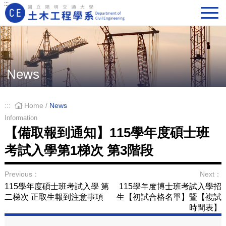
:::
Main Navigation
News
:::
Home
/
News
Information
【備取報到通知】115學年度碩士班
考試入學第1梯次 第3階段
Previous：
Next：
115學年度碩士班考試入學 第
115學年度博士班考試入學招
二梯次 正取生報到注意事項
生【初試合格名單】暨【複試
時間表】