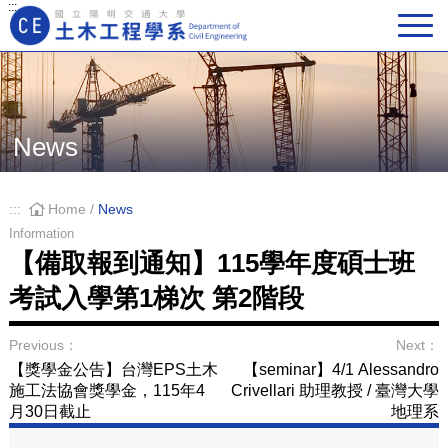
:::
Main Navigation
News
:::
Home
/
News
Information
【備取報到通知】115學年度碩士班
考試入學第1梯次 第2階段
Previous：
Next：
【獎學金公告】台灣EPS土木
【seminar】4/1 Alessandro
施工法協會獎學金，115年4
Crivellari 助理教授 / 臺灣大學
月30日截止
地理系