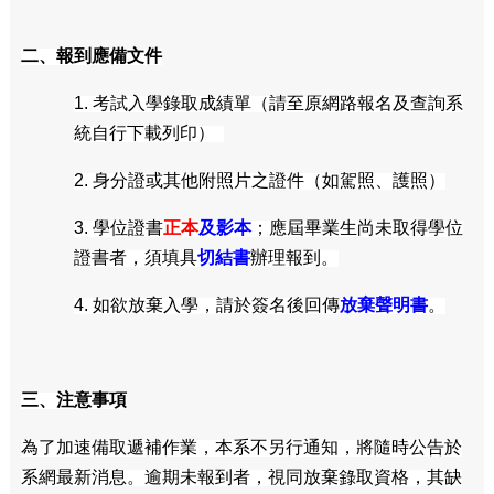
二、報到應備文件
1. 考試入學錄取成績單（請至原
網路報名及查詢系
統
自行下載列印）
2. 身分證或其他附照片之證件（如駕照、護照）
3. 學位證書
正本
及影本
；應屆畢業生尚未取得學位
證書者，須填具
切結書
辦理報到。
4. 如欲放棄入學，請於簽名後回傳
放棄聲明書
。
三、注意事項
為了加速備取遞補作業，本系不另行通知，將隨時公告於
系網最新消息。逾期未報到者，視同放棄錄取資格，其缺