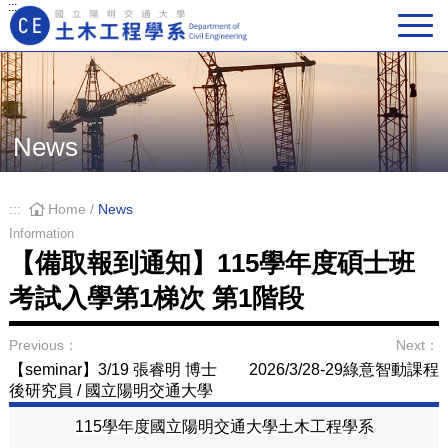
:::
Main Navigation
News
:::
Home
/
News
Information
【備取報到通知】115學年度碩士班
考試入學第1梯次 第1階段
Previous：
Next：
【seminar】3/19 張睿明 博士
2026/3/28-29綠意智動課程
後研究員 / 國立陽明交通大學
115學年度國立陽明交通大學土木工程學系