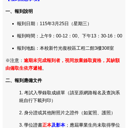
一、報到說明
報到日期：
11
5
年
3
月
25
日
（
星期
三
）
報到時間：上午9：00-12：00、下午13：30-16：00
報到地點：本校新竹光復校區工程二館3樓308室
※注意：
逾期未完成報到者，視同放棄錄取資格，其缺額
由備取生依序遞補
。
二、報到應備文件
1. 考試入學錄取成績單（請至原
網路報名及查詢系
統
自行下載列印）
2. 身分證或其他附照片之證件（如駕照、護照）
3. 學位證書
正本
及影本
；應屆畢業生尚未取得學位