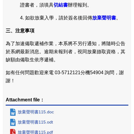
證書者，須填具
切結書
辦理報到。
4. 如欲放棄入學，請於簽名後回傳
放棄聲明書
。
三、注意事項
為了加速備取遞補作業，本系將不另行通知，將隨時公告
於系網最新消息。逾期未報到者，視同放棄錄取資格，其
缺額由備取生依序遞補。
如有任何問題歡迎來電 03-5712121分機54904 詢問，謝
謝！
Attachment file：
放棄聲明書115.doc
放棄聲明書115.odt
放棄聲明書115.pdf