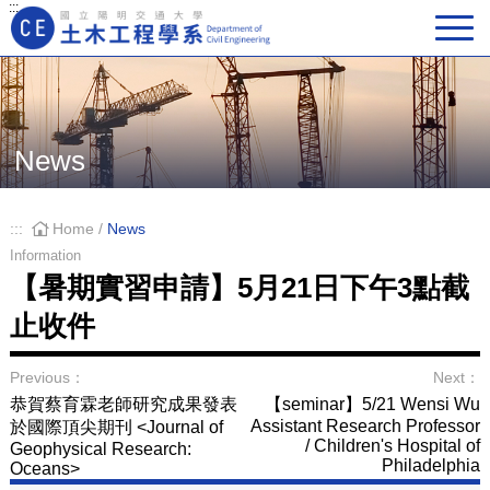
:::
Main Navigation
News
:::
Home
/
News
Information
【暑期實習申請】5月21日下午3點截
止收件
Previous：
Next：
恭賀蔡育霖老師研究成果發表
【seminar】5/21 Wensi Wu
Assistant Research Professor
於國際頂尖期刊 <Journal of
/ Children's Hospital of
Geophysical Research:
Philadelphia
Oceans>