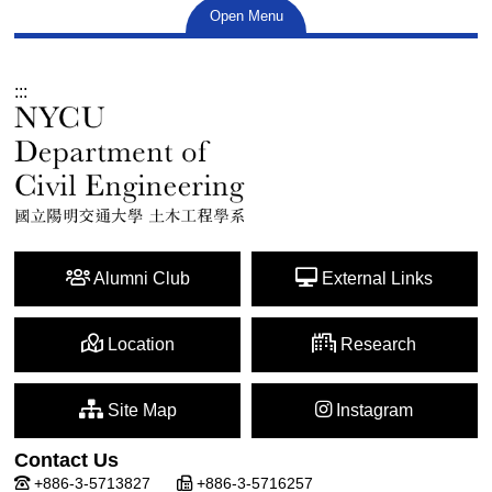
Open Menu
:::
Alumni Club
External Links
Location
Research
Site Map
Instagram
Contact Us
+886-3-5713827
+886-3-5716257