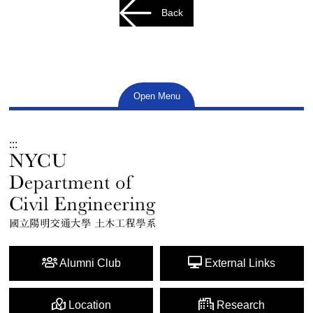
Back
Open Menu
:::
Alumni Club
External Links
Location
Research