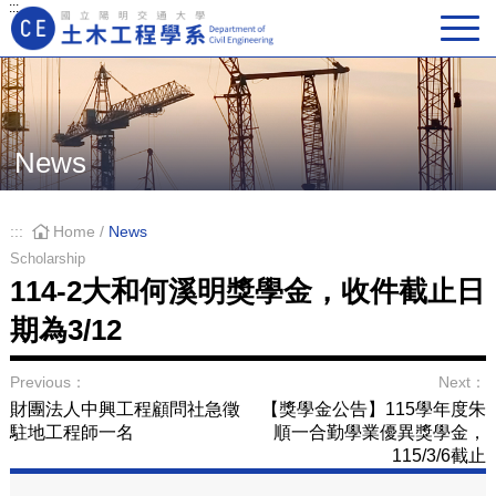
:::
Main Navigation
News
:::
Home
/
News
Scholarship
114-2大和何溪明獎學金，收件截止日
期為3/12
Previous：
Next：
財團法人中興工程顧問社急徵
【獎學金公告】115學年度朱
駐地工程師一名
順一合勤學業優異獎學金，
115/3/6截止