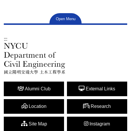
Open Menu
:::
Alumni Club
External Links
Location
Research
Site Map
Instagram