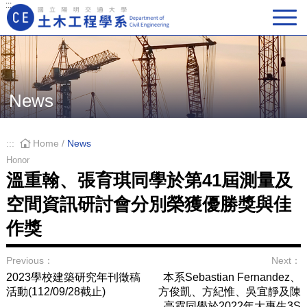
:::
Main Navigation
News
:::
Home
/
News
Honor
溫重翰、張育琪同學於第41屆測量及
空間資訊研討會分別榮獲優勝獎與佳
作獎
Previous：
Next：
2023學校建築研究年刊徵稿
本系Sebastian Fernandez、
活動(112/09/28截止)
方俊凱、方紀惟、吳宜靜及陳
亭霓同學於2022年大專生3S