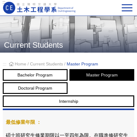
:::
Main Navigation
Current Students
:::
Home
/
Current Students
/
Master Program
Bachelor Program
Master Program
Doctoral Program
Internship
最低修業年限 ：
碩士班研究生修業期限以一至四年為限。在職進修研究生