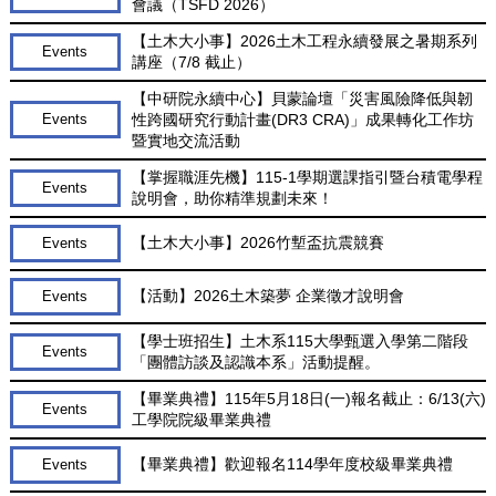
會議（TSFD 2026）
【土木大小事】2026土木工程永續發展之暑期系列
Events
講座（7/8 截止）
【中研院永續中心】貝蒙論壇「災害風險降低與韌
性跨國研究行動計畫(DR3 CRA)」成果轉化工作坊
Events
暨實地交流活動
【掌握職涯先機】115-1學期選課指引暨台積電學程
Events
說明會，助你精準規劃未來！
【土木大小事】2026竹塹盃抗震競賽
Events
【活動】2026土木築夢 企業徵才說明會
Events
【學士班招生】土木系115大學甄選入學第二階段
Events
「團體訪談及認識本系」活動提醒。
【畢業典禮】115年5月18日(一)報名截止：6/13(六)
Events
工學院院級畢業典禮
【畢業典禮】歡迎報名114學年度校級畢業典禮
Events