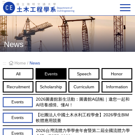
:::
Main Navigation
News
:::
Home
/
News
All
Events
Speech
Honor
Recruitment
Scholarship
Curriculum
Information
2026圖書館新生活動：圖書館AI請帖｜邀您一起和
Events
AI培養感情。懂AI！
【社團法人中國土木水利工程學會】2026學生BIM
Events
軟體應用競賽
2026台灣流體力學學會年會暨第二屆全國流體力學
Events