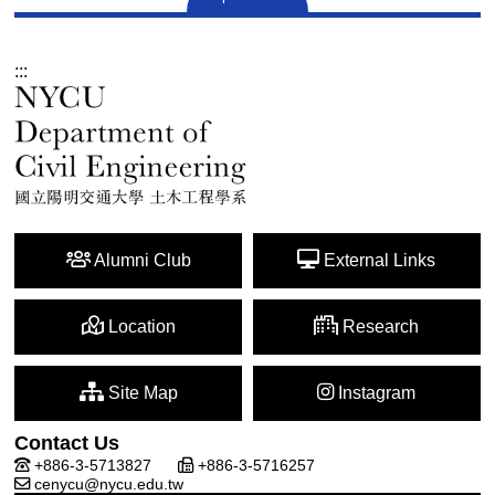
:::
Alumni Club
External Links
Location
Research
Site Map
Instagram
Contact Us
+886-3-5713827
+886-3-5716257
cenycu@nycu.edu.tw