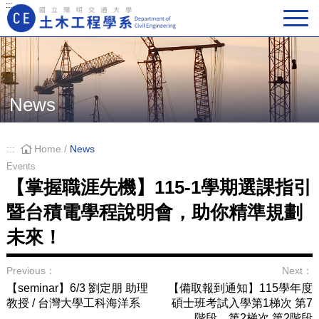
:::
Main Navigation
News
:::
Home
/
News
Events
【掌握職涯先機】115-1學期選課指引
暨台積電學程說明會，助你精準規劃
未來！
Previous：
Next：
【seminar】6/3 劉定朋 助理
【備取報到通知】115學年度
教授 / 台灣大學工科海洋系
碩士班考試入學第1梯次 第7
階段、第2梯次 第2階段