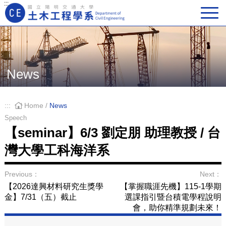
:::
Main Navigation
News
:::
Home
/
News
Speech
【seminar】6/3 劉定朋 助理教授 / 台
灣大學工科海洋系
Previous：
Next：
【2026達興材料研究生獎學
【掌握職涯先機】115-1學期
金】7/31（五）截止
選課指引暨台積電學程說明
會，助你精準規劃未來！