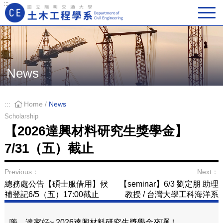
:::
Main Navigation
News
:::
Home
/
News
Scholarship
【2026達興材料研究生獎學金】
7/31（五）截止
Previous：
Next：
總務處公告【碩士服借用】候
【seminar】6/3 劉定朋 助理
補登記6/5（五）17:00截止
教授 / 台灣大學工科海洋系
嗨，達家好~ 2026達興材料研究生獎學金來囉！