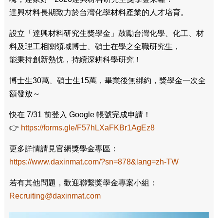
達興材料長期致力於台灣化學材料產業的人才培育。
設立「達興材料研究生獎學金」鼓勵台灣化學、化工、材
料及理工相關領域博士、碩士在學之全職研究生，
能秉持創新熱忱，持續深耕科學研究！
博士生30萬、碩士生15萬，畢業後無綁約，獎學金一次全
額發放～
快在 7/31 前登入 Google 帳號完成申請！
👉
https://forms.gle/F57hLXaFKBr1AgEz8
更多詳情請見官網獎學金專區：
https://www.daxinmat.com/?sn=878&lang=zh-TW
若有其他問題，歡迎聯繫獎學金專案小組：
Recruiting@daxinmat.com