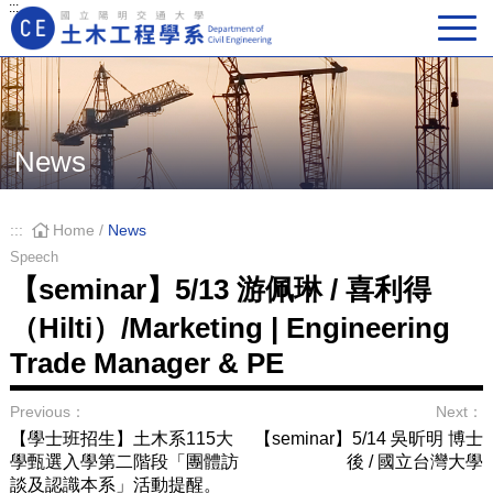
:::
Main Navigation
News
:::
Home
/
News
Speech
【seminar】5/13 游佩琳 / 喜利得
（Hilti）/Marketing | Engineering
Trade Manager & PE
Previous：
Next：
【學士班招生】土木系115大
【seminar】5/14 吳昕明 博士
學甄選入學第二階段「團體訪
後 / 國立台灣大學
談及認識本系」活動提醒。