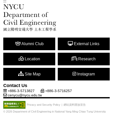
:::
Alumni Club
External Links
Location
Research
Site Map
Instagram
Contact Us
+886-3-5713827
+886-3-5716257
cenycu@nycu.edu.tw
網站資料開放宣告
Privacy and Security Policy
|
© 2026 Department of Civil Engineering in National Yang Ming Chiao Tung University