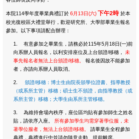
下午2時
本院114學年度畢業典禮訂於
6月13日(六)
於本
校光復校區大禮堂舉行，歡迎研究所、大學部畢業生報名
參加。以下事項請配合辦理：
1. 有意參加之畢業生，請務必於115年5月18日(一)前
向系辦人員報名，以利安排座位及上台頒證/移穗，
未
事先報名者無法上台頒證/移穗。
報名後因故不能參加
者，亦請向系辦人員取消。
2.
頒證/移穗：博士生由院長頒學位證書、指導教授
（或系所主管）移穗；碩士生不頒證，由指導教授（或
系所主管）移穗；大學生由系所主管移穗。
3. 為維持會場內秩序，座位區均貼有參加師生之姓名
貼，請依序入座。
所有參加學生均需穿著學位服，未
著學位服者，無法上台頒證/移穗。
請畢業生全程參加
典禮，典禮進行中並請勿隨意走動、提前離席。