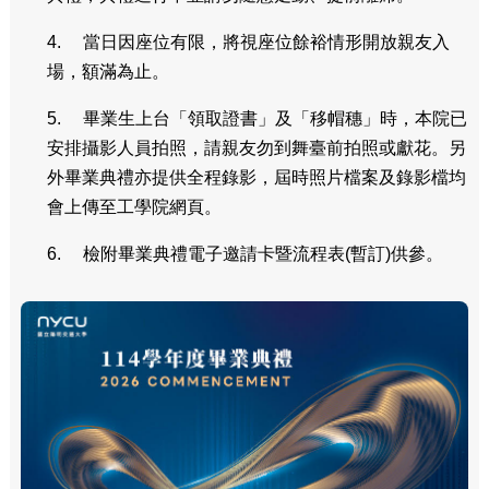
4. 當日因座位有限，將視座位餘裕情形開放親友入
場，額滿為止。
5. 畢業生上台「領取證書」及「移帽穗」時，本院已
安排攝影人員拍照，請親友勿到舞臺前拍照或獻花。另
外畢業典禮亦提供全程錄影，屆時照片檔案及錄影檔均
會上傳至工學院網頁。
6. 檢附畢業典禮電子邀請卡暨流程表(暫訂)供參。