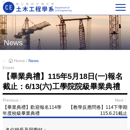
:::
Main Navigation
News
:::
Home
/
News
Events
【畢業典禮】115年5月18日(一)報名
截止：6/13(六)工學院院級畢業典禮
Previous：
Next：
【畢業典禮】歡迎報名114學
【教學反應問卷】114下學期
年度校級畢業典禮
115.6.21截止
各位師長及同學好：