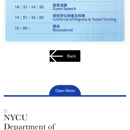
Back
Open Menu
:::