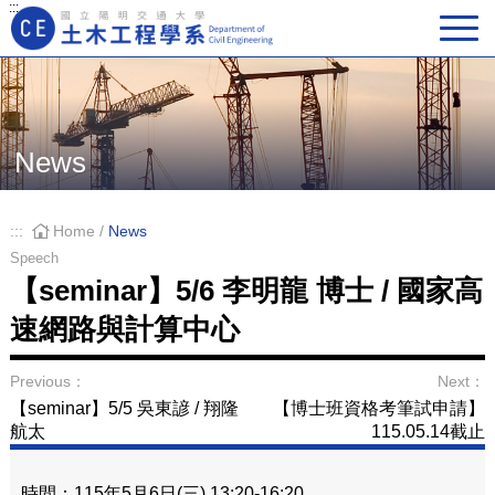
:::
Main Navigation
News
:::
Home
/
News
Speech
【seminar】5/6 李明龍 博士 / 國家高
速網路與計算中心
Previous：
Next：
【seminar】5/5 吳東諺 / 翔隆
【博士班資格考筆試申請】
航太
115.05.14截止
時間：115年5月6日(三) 13:20-16:20