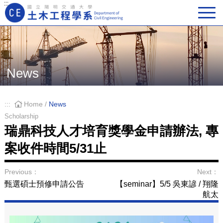
:::
Main Navigation
News
:::
Home
/
News
Scholarship
瑞鼎科技人才培育獎學金申請辦法, 專
案收件時間5/31止
Previous：
Next：
甄選碩士預修申請公告
【seminar】5/5 吳東諺 / 翔隆
航太