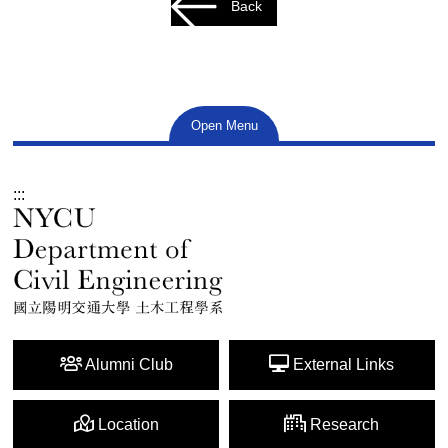
Back
Open Menu
:::
Alumni Club
External Links
Location
Research