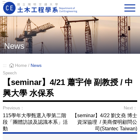
:::
Main Navigation
News
:::
Home
/
News
Speech
【seminar】4/21 蕭宇伸 副教授 / 中
興大學 水保系
Previous：
Next：
115學年大學甄選入學第二階
【seminar】4/22 劉文堯 博士
段「團體訪談及認識本系」活
資深協理 / 美商傑明顧問公
動
司(Stantec Taiwan)