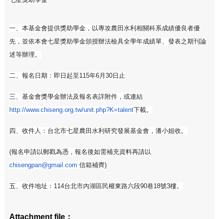
一、本基金會提供獎助學金
，
以專攻農田水利相關科系成績優良者優
先
，
並
依本會七星獎助學金頒授辦法檢具全學年成績單、發表之期刊論
述等辦
理。
二、報名日期
：
即日起至115年6月30日止
三、
基金會獎學金辦法及報名表
詳附件，或
連結
http://www.chiseng.org.tw/unit.php?K=talent
下載。
四
、收件人
：
台北市七星農田水利研究發展基金會
，
潘小姐收。
(報名申請以郵戳為憑
，
報名後如需補充資料再請以
chisengpan@gmail.com
信箱補齊)
五
、收件地址
：
114台北市內湖區民權東路六段90巷18號3樓。
Attachment file：