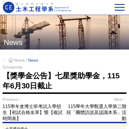
:::
Main Navigation
News
:::
Home
/
News
Scholarship
【獎學金公告】七星獎助學金，115
年6月30日截止
Previous：
Next：
115學年度博士班考試入學招
115學年大學甄選入學第二階
生【初試合格名單】暨【複試
段「團體訪談及認識本系」活
時間表】
動
七星獎助學金