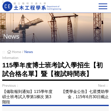
:::
Main Navigation
News
:::
Home
/
News
Information
115學年度博士班考試入學招生【初
試合格名單】暨【複試時間表】
Previous：
Next：
【備取報到通知】115學年度
【獎學金公告】七星獎助學
碩士班考試入學第1梯次 第3
金，115年6月30日截止
階段