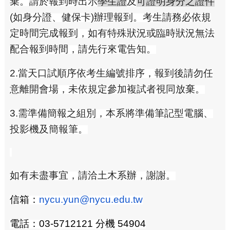
棄。請於報到時出示
學生證
及
可證明身分之證件
(如身分證、健保卡)辦理報到。考生請務必依規
定時間完成報到，如有特殊狀況或臨時狀況無法
配合報到時間，請先行來電告知。
2.
當天口試順序依考生編號排序，報到後請勿任
意離開會場，未依規定參加複試者視同放棄。
3.
需準備簡報之組別，本系將準備筆記型電腦、
投影機及簡報筆。
如有未盡事宜，請洽土木系辦，謝謝。
信箱：
nycu.yun@nycu.edu.tw
電話：03-5712121 分機 54904