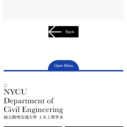
Back
Open Menu
:::