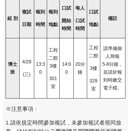
口試
每人
複試
報到
報到
口試
組 別
備註
開始
口試
日期
時間
地點
地點
時間
時間
工程
請準備個
工程
二館
人簡報
二館
4/29
博士
13:3
14:0
20
分
5-8分鐘，
3樓
3
樓
班
0
0
鐘
並請於報
(
三)
301
到時繳交
329
室
電子檔。
室
※注意事項：
1.
請依規定時間參加複試，未參加複試者視同放