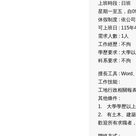
上班時段 : 日班
星期一至五，自09
休假制度 : 依公
可上班日 : 115年
需求人數 : 1人
工作經歷 : 不拘
學歷要求 : 大學
科系要求 : 不拘
擅長工具 : Word
工作技能 :
工地行政相關報
其他條件 :
1. 大學學歷以
2. 有土木、建
歡迎所有求職者，
聯絡方式 :