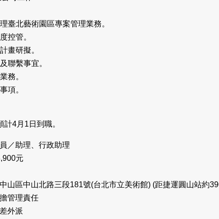
處理臺北藝術園區專案管理業務。
進度控管。
、計畫研擬。
調及聯繫事宜。
標業務。
辦事項。
預計4月1日到職。
務人員／助理、行政助理
,900元
市中山區中山北路三段181號(台北市立美術館) (距捷運圓山站約39
負擔管理責任
出差外派