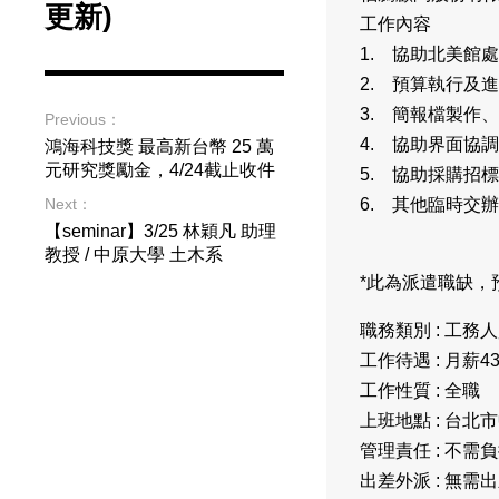
更新)
工作內容
1. 協助北美館
2. 預算執行及
3. 簡報檔製作
Previous：
4. 協助界面協
鴻海科技獎 最高新台幣 25 萬
元研究獎勵金，4/24截止收件
5. 協助採購招
6. 其他臨時交
Next：
【seminar】3/25 林穎凡 助理
教授 / 中原大學 土木系
*此為派遣職缺，
職務類別 : 工
工作待遇 : 月薪43
工作性質 : 全職
上班地點 : 台北
管理責任 : 不需
出差外派 : 無需