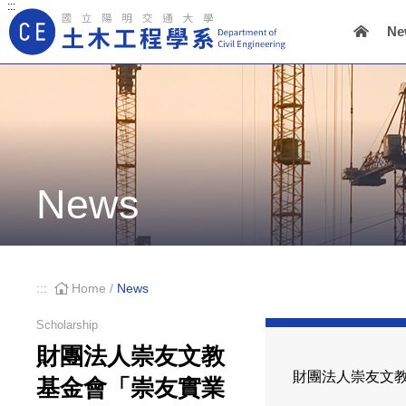
:::
Ne
Main Navigation
News
:::
Home
/
News
Scholarship
財團法人崇友文教
財團法人崇友文
基金會「崇友實業