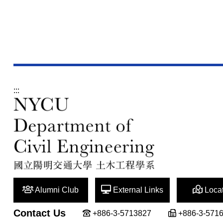
:::
Alumni Club
External Links
Locat
Contact Us
+886-3-5713827
+886-3-571