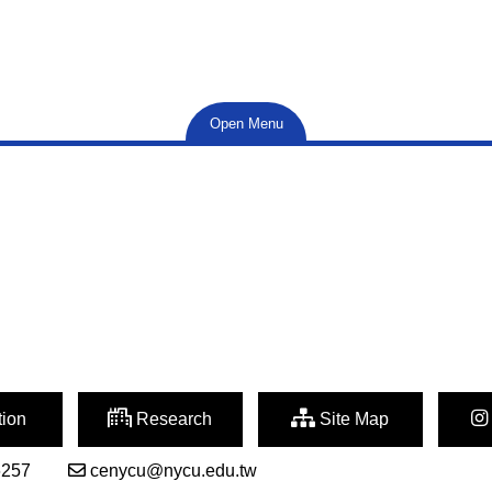
Open Menu
ion
Research
Site Map
6257
cenycu@nycu.edu.tw