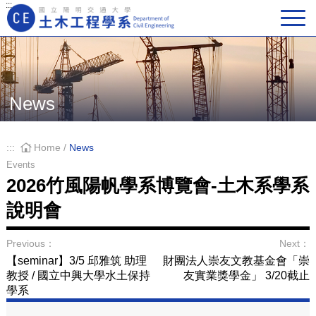
:::
Main Navigation
News
:::
Home
/
News
Events
2026竹風陽帆學系博覽會-土木系學系
說明會
Previous：
Next：
【seminar】3/5 邱雅筑 助理
財團法人崇友文教基金會「崇
教授 / 國立中興大學水土保持
友實業獎學金」 3/20截止
學系