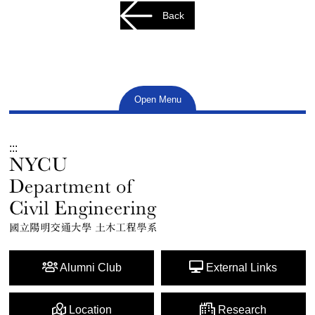
Back
Open Menu
:::
Alumni Club
External Links
Location
Research