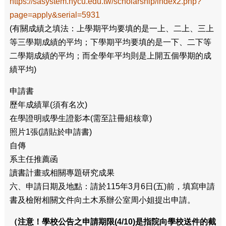
https://sasystem.nycu.edu.tw/scholarship/index2.php?
page=apply&serial=5931
(有關成績之填法：上學期平均要填的是一上、二上、三上
等三學期成績的平均；下學期平均要填的是一下、二下等
二學期成績的平均；而全學年平均則是上開五個學期的成
績平均)
申請書
歷年成績單(須有名次)
在學證明或學生證影本(需至註冊組核章)
照片1張(請貼於申請書)
自傳
系主任推薦函
讀書計畫或相關專題研究成果
六、申請日期及地點：請於115年3月6日(五)前，填寫申請
書及檢附相關文件向土木系辦公室周小姐提出申請。
（注意！學校公告之申請期限(4/10)是指院向學校送件的截