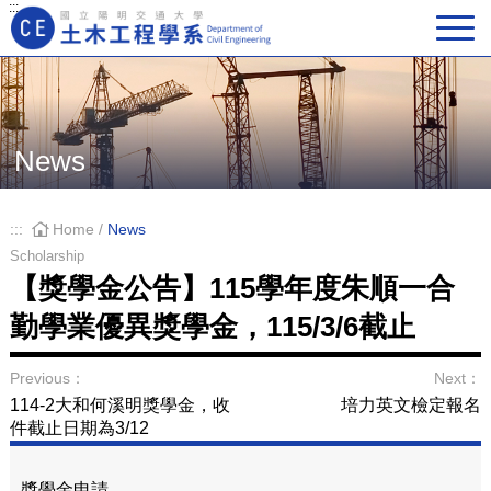
:::
Main Navigation
News
:::
Home
/
News
Scholarship
【獎學金公告】115學年度朱順一合
勤學業優異獎學金，115/3/6截止
Previous：
Next：
114-2大和何溪明獎學金，收
培力英文檢定報名
件截止日期為3/12
獎學金申請