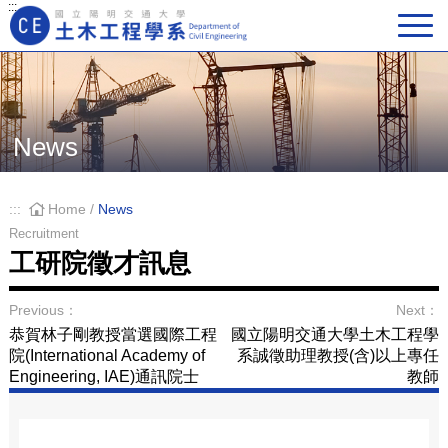
:::
Main Navigation
News
:::
Home
/
News
Recruitment
工研院徵才訊息
Previous：
Next：
恭賀林子剛教授當選國際工程
國立陽明交通大學土木工程學
院(International Academy of
系誠徵助理教授(含)以上專任
Engineering, IAE)通訊院士
教師