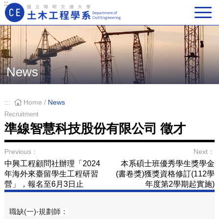
:::
Main Navigation
News
:::
Home
/
News
Recruitment
準線智慧科技股份有限公司 徵才
Previous：
Next：
中興工程顧問社辦理「2024
本系碩士班優秀學生獎學金
年海外來臺留學生工程研習
(書卷獎)獲獎資格修訂(112學
營」，報名至6月3日止
年度第2學期起實施)
職缺(一)-規劃師：