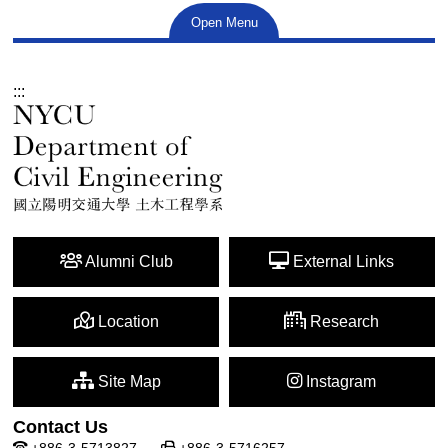
Open Menu
:::
Alumni Club
External Links
Location
Research
Site Map
Instagram
Contact Us
+886-3-5713827
+886-3-5716257