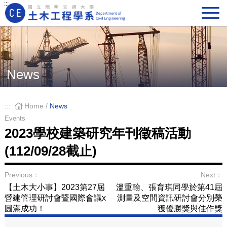
:::
Main Navigation
News
:::
Home
/
News
Events
2023學校建築研究年刊徵稿活動
(112/09/28截止)
Previous：
Next：
【土木大小事】2023第27屆
溫重翰、張育琪同學於第41屆
營建管理研討會暨國際會議x
測量及空間資訊研討會分別榮
圓滿成功！
獲優勝獎與佳作獎