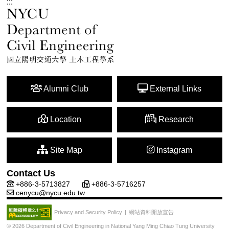
:::
Alumni Club
External Links
Location
Research
Site Map
Instagram
Contact Us
+886-3-5713827
+886-3-5716257
cenycu@nycu.edu.tw
網站資料開放宣告
Privacy and Security Policy
|
© 2026 Department of Civil Engineering in National Yang Ming Chiao Tung University