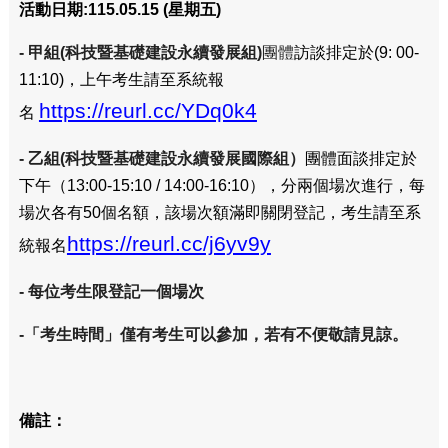
活動日期
:115.05.15 (
星期五
)
-
甲組
(
科技暨基礎建設永續發展組
)
團體
訪談排定於
(9: 00-
11:10)
，上午考生請至系統報
https://reurl.cc/YDq0k4
名
-
乙組
(
科技暨基礎建設永續發展國際組）
團體面談排定於
下午（
13:00-15:10 / 14:00-16:10
），分兩個場次進行，每
場次各有
50
個名額，該場次額滿即關閉登記，考生請至系
https://reurl.cc/j6yv9y
統報名
-
每位考生限登記一個場次
-
「考生時間」僅有考生可以參加，若有不便敬請見諒。
備註：