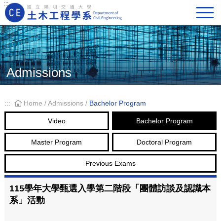
:::
Main Navigation
Admissions
:::
Home
/
Admissions
/
Bachelor Program
Video
Bachelor Program
Master Program
Doctoral Program
Previous Exams
115學年大學甄選入學第二階段「團體訪談及認識本
系」活動