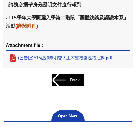
-
請務必攜帶身分證明文件進行報到
- 115
學年大學甄選入學第二階段「團體訪談及認識本系」
活動
(
詳閱附件
)
Attachment file：
(公告版)515認識陽明交大土木暨校園巡禮活動.pdf
Back
Open Menu