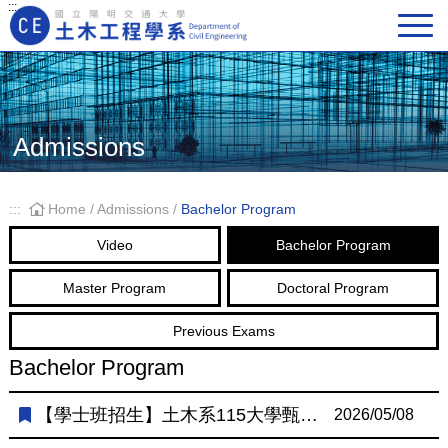
:::
Main Navigation
Admissions
:::
Home
/
Admissions
/
Bachelor Program
Video
Bachelor Program
Master Program
Doctoral Program
Previous Exams
Bachelor Program
【學士班招生】土木系115大學甄選入學第二階段「團體訪談及認識本系」活動提醒。
2026/05/08