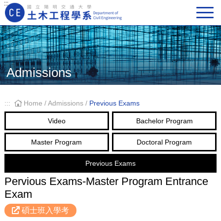
:::
Main Navigation
Admissions
:::
Home
/
Admissions
/
Previous Exams
Video
Bachelor Program
Master Program
Doctoral Program
Previous Exams
Pervious Exams-Master Program Entrance
Exam
碩士班入學考