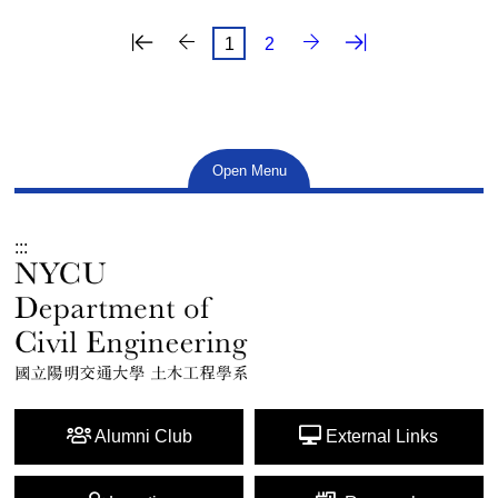
最後一頁
下一頁
1
2
Open Menu
:::
Alumni Club
External Links