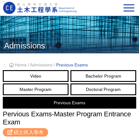
:::
Main Navigation
Admissions
:::
Home
/
Admissions
/
Previous Exams
Video
Bachelor Program
Master Program
Doctoral Program
Previous Exams
Pervious Exams-Master Program Entrance
Exam
碩士班入學考