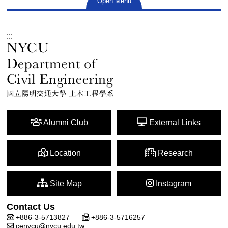
Open Menu
:::
Alumni Club
External Links
Location
Research
Site Map
Instagram
Contact Us
+886-3-5713827
+886-3-5716257
cenycu@nycu.edu.tw