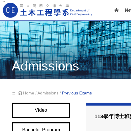
:::
Ne
Main Navigation
Admissions
:::
Home
/
Admissions
/
Previous Exams
Video
113學年博士
Bachelor Program