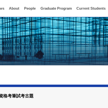
ws
About
People
Graduate Program
Current Students
班資格考筆試考古題