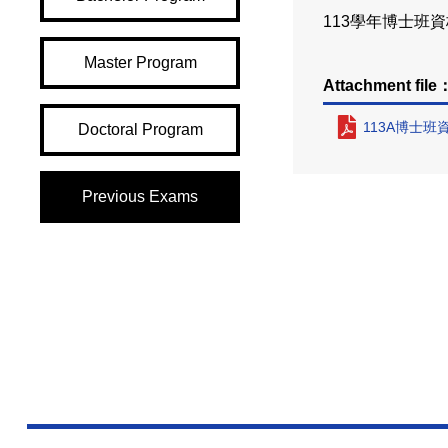
113學年博士班
Master Program
Attachment file
113A博士班資
Doctoral Program
Previous Exams