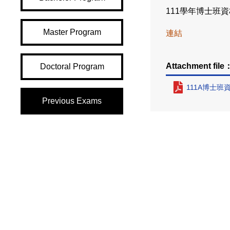
111學年博士
Master Program
連結
Attachment file
Doctoral Program
111A博士班資
Previous Exams