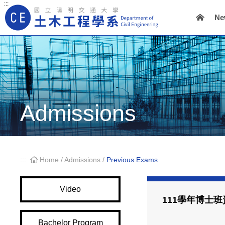
:::
Ne
Main Navigation
Admissions
:::
Home
/
Admissions
/
Previous Exams
Video
111學年博士
Bachelor Program