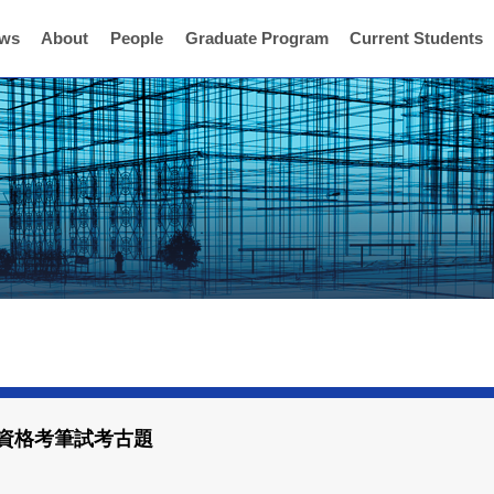
ws
About
People
Graduate Program
Current Students
班資格考筆試考古題