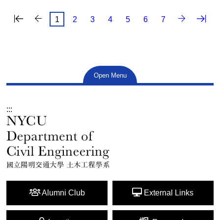
最
下一頁
1
2
3
4
5
6
7
Open Menu
:::
Alumni Club
External Links