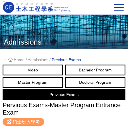
:::
Main Navigation
Admissions
:::
Home
/
Admissions
/
Previous Exams
Video
Bachelor Program
Master Program
Doctoral Program
Previous Exams
Pervious Exams-Master Program Entrance
Exam
碩士班入學考