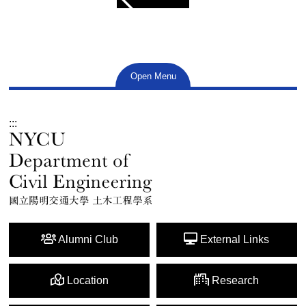
Open Menu
:::
Alumni Club
External Links
Location
Research