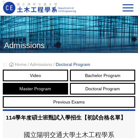
:::
Main Navigation
Admissions
:::
Home
/
Admissions
/
Doctoral Program
Video
Bachelor Program
Master Program
Doctoral Program
Previous Exams
114學年度碩士班甄試入學招生【初試合格名單】
國立陽明交通大學土木工程學系