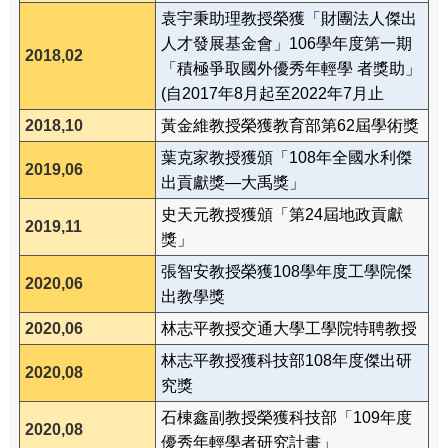
袁宇秉助理教授榮獲「財團法人傑出
人才發展基金會」106學年度第一期
2018,02
「積極爭取國外優秀年輕學 者獎助」
(自2017年8月起至2022年7月止
2018,10
黃金維教授榮獲教育部第62屆學術獎
葉克家教授獲頒「108年全國水利傑
2019,06
出貢獻獎—大禹獎」
史天元教授獲頒「第24屆地政貢獻
2019,11
獎」
張智安教授榮獲108學年度工學院傑
2020,06
出教學獎
2020,06
林志平教授交通大學工學院特聘教授
林志平教授獲科技部108年度傑出研
2020,08
究獎
石棟鑫副教授榮獲科技部「109年度
2020,08
優秀年輕學者研究計畫」