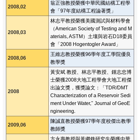
翁正強教授榮獲中華民國結構工程學
2008,02
會「97年度結構工程論著獎」
林志平教授榮獲美國測試與材料學會
（American Society of Testing and M
2008,03
aterials, ASTM）土壤與岩石D18委員
會「2008 Hogentogler Award」
王維志教授榮獲96學年度工學院優良
2008,06
教學獎
黃安斌 教授、林志平教授、鍾志忠博
士榮獲2008大地工程學會大地工程傑
出論文獎，獲獎論文：「TDR/DMT
2008
Characterization of a Reservoir Sedi
ment Under Water," Journal of GeoE
ngineering.
陳誠直教授榮獲97學年度校傑出教學
2009,06
教師獎
方永壽教授與黃繼鋒研究生榮獲中華