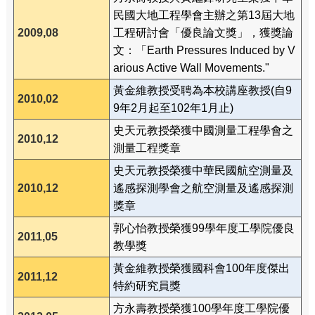
民國大地工程學會主辦之第13屆大地
2009,08
工程研討會「優良論文獎」，獲獎論
文：「Earth Pressures Induced by V
arious Active Wall Movements."
黃金維教授受聘為本校講座教授(自9
2010,02
9年2月起至102年1月止)
史天元教授榮獲中國測量工程學會之
2010,12
測量工程獎章
史天元教授榮獲中華民國航空測量及
2010,12
遙感探測學會之航空測量及遙感探測
獎章
郭心怡教授榮獲99學年度工學院優良
2011,05
教學獎
黃金維教授榮獲國科會100年度傑出
2011,12
特約研究員獎
方永壽教授榮獲100學年度工學院優