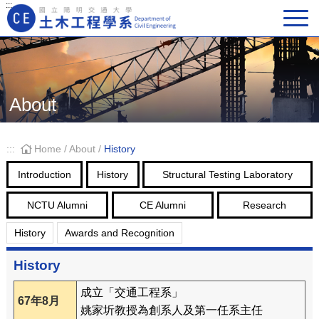
:::
Main Navigation
About
:::
Home
/
About
/
History
Introduction
History
Structural Testing Laboratory
NCTU Alumni
CE Alumni
Research
History
Awards and Recognition
History
成立「交通工程系」
67年8月
姚家圻教授為創系人及第一任系主任