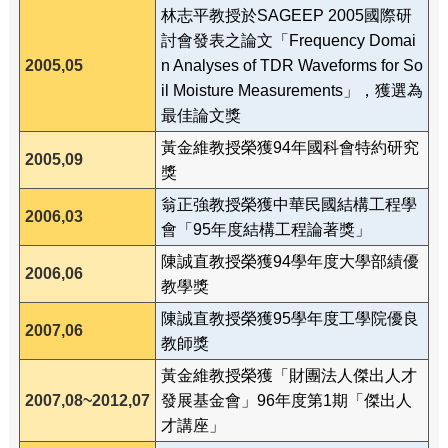
林志平教授於SAGEEP 2005國際研
討會發表之論文「Frequency Domai
2005,05
n Analyses of TDR Waveforms for So
il Moisture Measurements」，獲選為
最佳論文獎
黃金維教授榮獲94年國科會特約研究
2005,09
獎
翁正強教授榮獲中華民國結構工程學
2006,03
會「95年度結構工程論著獎」
陳誠直教授榮獲94學年度大學部績優
2006,06
教學獎
陳誠直教授榮獲95學年度工學院優良
2007,06
教師獎
黃金維教授榮獲「財團法人傑出人才
2007,08~2012,07
發展基金會」96年度第1期「傑出人
才講座」