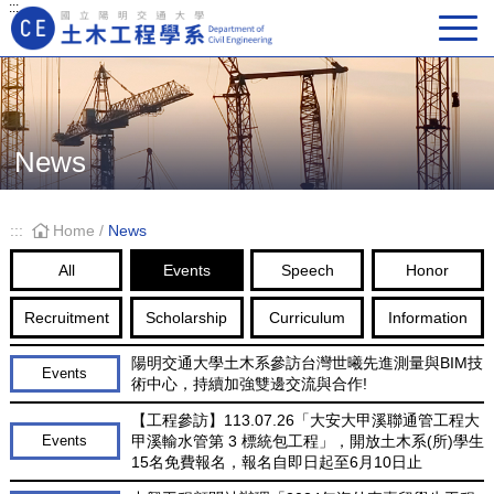
:::
Main Navigation
News
:::
Home
/
News
All
Events
Speech
Honor
Recruitment
Scholarship
Curriculum
Information
陽明交通大學土木系參訪台灣世曦先進測量與BIM技
Events
術中心，持續加強雙邊交流與合作!
【工程參訪】113.07.26「大安大甲溪聯通管工程大
甲溪輸水管第 3 標統包工程」，開放土木系(所)學生
Events
15名免費報名，報名自即日起至6月10日止