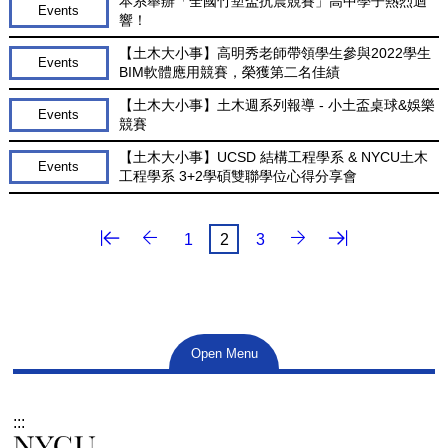
本系舉辦「全國竹塹盃抗震競賽」高中學子熱烈迴
Events
響！
【土木大小事】高明秀老師帶領學生參與2022學生
Events
BIM軟體應用競賽，榮獲第二名佳績
【土木大小事】土木週系列報導 - 小土盃桌球&娛樂
Events
競賽
【土木大小事】UCSD 結構工程學系 & NYCU土木
Events
工程學系 3+2學碩雙聯學位心得分享會
第一頁
最後一頁
上一頁
下一頁
1
2
3
Open Menu
:::