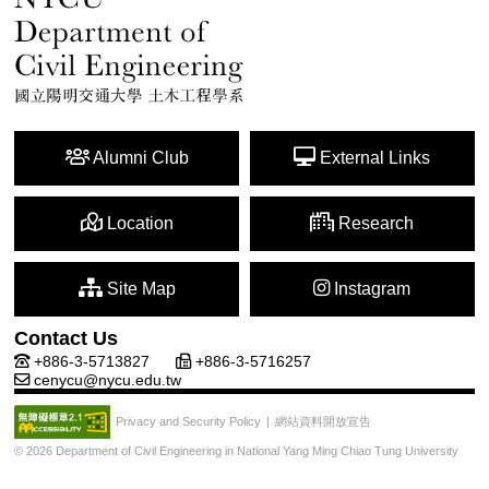
Alumni Club
External Links
Location
Research
Site Map
Instagram
Contact Us
+886-3-5713827
+886-3-5716257
cenycu@nycu.edu.tw
網站資料開放宣告
Privacy and Security Policy
|
© 2026 Department of Civil Engineering in National Yang Ming Chiao Tung University